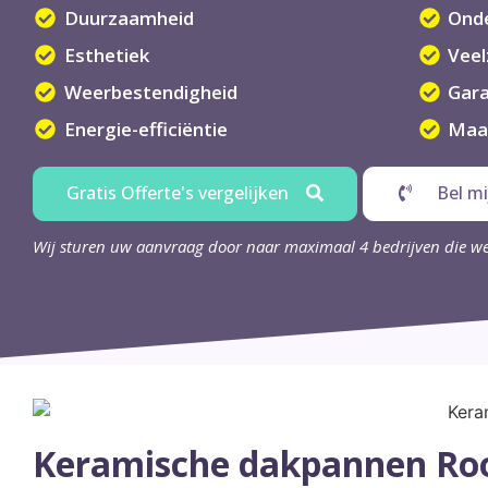
Duurzaamheid
Ond
Esthetiek
Veel
Weerbestendigheid
Gara
Energie-efficiëntie
Maa
Gratis Offerte's vergelijken
Bel mi
Wij sturen uw aanvraag door naar maximaal 4 bedrijven die w
Keramische dakpannen Ro