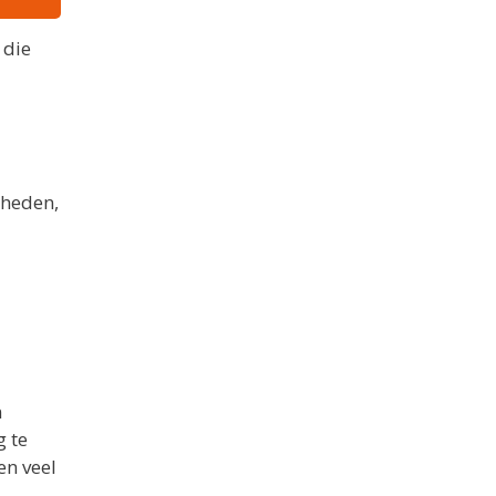
 die
gheden,
n
g te
en veel