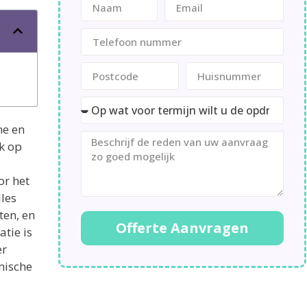
me en
jk op
or het
les
ten, en
Offerte Aanvragen
atie is
er
mische