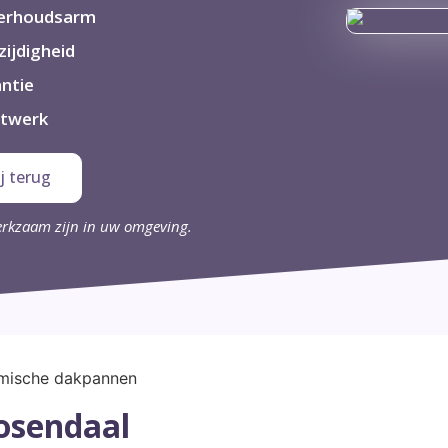
erhoudsarm
zijdigheid
ntie
twerk
j terug
erkzaam zijn in uw omgeving.
osendaal