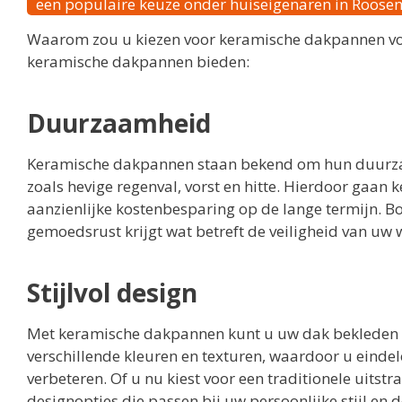
een populaire keuze onder huiseigenaren in Roosen
Waarom zou u kiezen voor keramische dakpannen voor
keramische dakpannen bieden:
Duurzaamheid
Keramische dakpannen staan bekend om hun duurza
zoals hevige regenval, vorst en hitte. Hierdoor gaan
aanzienlijke kostenbesparing op de lange termijn. B
gemoedsrust krijgt wat betreft de veiligheid van uw 
Stijlvol design
Met keramische dakpannen kunt u uw dak bekleden met 
verschillende kleuren en texturen, waardoor u einde
verbeteren. Of u nu kiest voor een traditionele uits
designopties die passen bij uw persoonlijke stijl en 