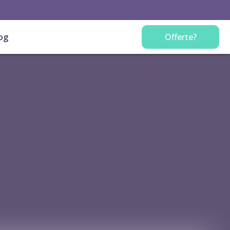
og
Offerte?