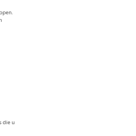
kopen.
n
 die u