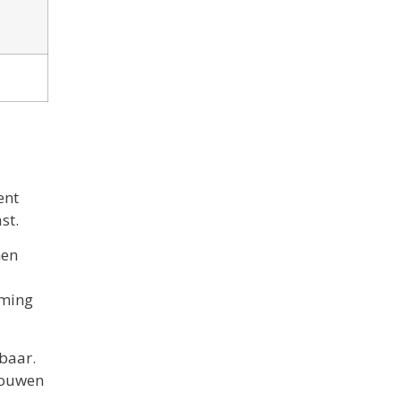
ent
st.
nen
rming
kbaar.
bouwen