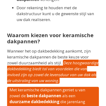
Door rekening te houden met de
dakstructuur kunt u de gewenste stijl van
uw dak realiseren.
Waarom kiezen voor keramische
dakpannen?
Wanneer het op dakbedekking aankomt, zijn
keramische dakpannen de beste keuze voor
zowel duurzaamheid als stijl.
Deze hoogwaardige
dakbedekking biedt tal van voordelen die van
invloed zijn op zowel de levensduur van uw dak als
de uitstraling van uw woning.
Met keramische dakpannen geniet u van
zowel de
beste dakpannen
als een
duurzame dakbedekking
die jarenlang