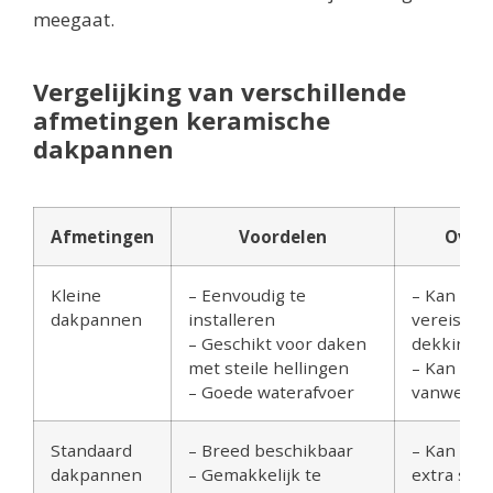
meegaat.
Vergelijking van verschillende
afmetingen keramische
dakpannen
Afmetingen
Voordelen
Over
Kleine
– Eenvoudig te
– Kan me
dakpannen
installeren
vereisen v
– Geschikt voor daken
dekking
met steile hellingen
– Kan duur
– Goede waterafvoer
vanwege e
Standaard
– Breed beschikbaar
– Kan zwa
dakpannen
– Gemakkelijk te
extra stru