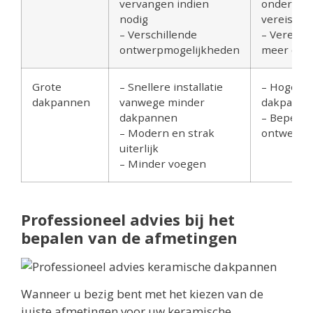
vervangen indien
onderste
nodig
vereisen
– Verschillende
– Vereist 
ontwerpmogelijkheden
meer ond
Grote
– Snellere installatie
– Hogere 
dakpannen
vanwege minder
dakpan
dakpannen
– Beperkt
– Modern en strak
ontwerpm
uiterlijk
– Minder voegen
Professioneel advies bij het
bepalen van de afmetingen
Wanneer u bezig bent met het kiezen van de
juiste afmetingen voor uw keramische